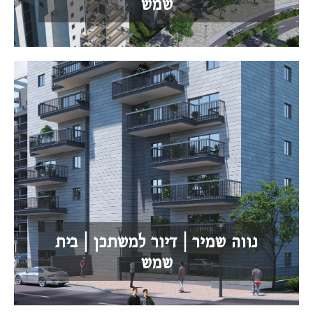
שמש
נווה שמיר | דיור למשתכן | בית
שמש